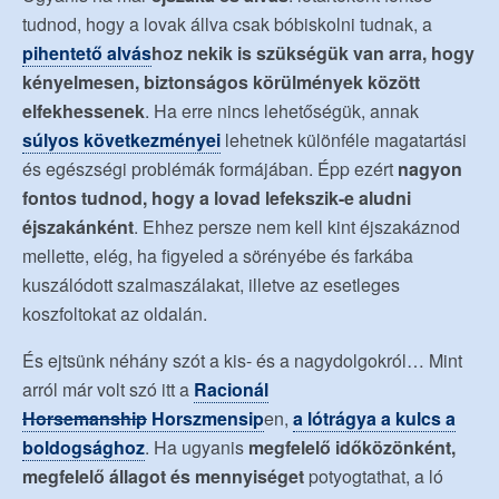
tudnod, hogy a lovak állva csak bóbiskolni tudnak, a
pihentető alvás
hoz nekik is szükségük van arra, hogy
kényelmesen, biztonságos körülmények között
elfekhessenek
. Ha erre nincs lehetőségük, annak
súlyos következményei
lehetnek különféle magatartási
és egészségi problémák formájában. Épp ezért
nagyon
fontos tudnod, hogy a lovad lefekszik-e aludni
éjszakánként
. Ehhez persze nem kell kint éjszakáznod
mellette, elég, ha figyeled a sörényébe és farkába
kuszálódott szalmaszálakat, illetve az esetleges
koszfoltokat az oldalán.
És ejtsünk néhány szót a kis- és a nagydolgokról… Mint
arról már volt szó itt a
Racionál
Horsemanship
Horszmensip
en,
a lótrágya a kulcs a
boldogsághoz
. Ha ugyanis
megfelelő időközönként,
megfelelő állagot és mennyiséget
potyogtathat, a ló