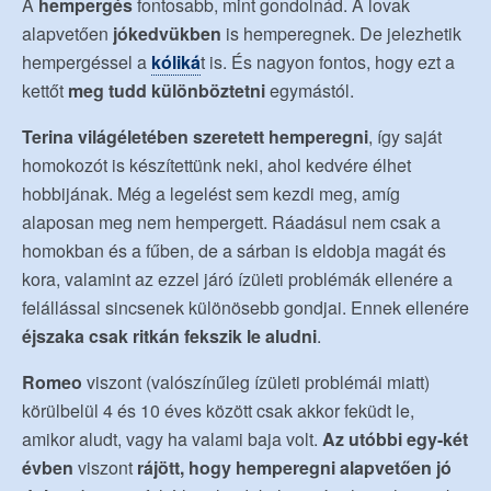
A
hempergés
fontosabb, mint gondolnád. A lovak
alapvetően
jókedvükben
is hemperegnek. De jelezhetik
hempergéssel a
kóliká
t is. És nagyon fontos, hogy ezt a
kettőt
meg tudd különböztetni
egymástól.
Terina világéletében szeretett hemperegni
, így saját
homokozót is készítettünk neki, ahol kedvére élhet
hobbijának. Még a legelést sem kezdi meg, amíg
alaposan meg nem hempergett. Ráadásul nem csak a
homokban és a fűben, de a sárban is eldobja magát és
kora, valamint az ezzel járó ízületi problémák ellenére a
felállással sincsenek különösebb gondjai. Ennek ellenére
éjszaka csak ritkán fekszik le aludni
.
Romeo
viszont (valószínűleg ízületi problémái miatt)
körülbelül 4 és 10 éves között csak akkor feküdt le,
amikor aludt, vagy ha valami baja volt.
Az utóbbi egy-két
évben
viszont
rájött, hogy hemperegni alapvetően jó