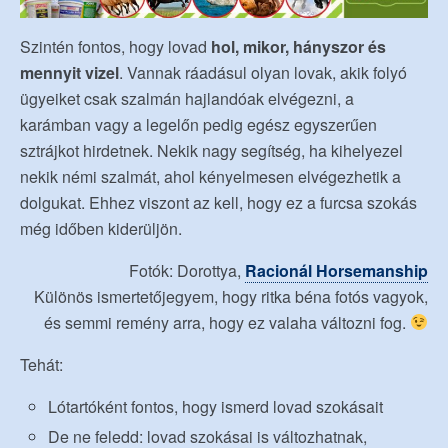
Szintén fontos, hogy lovad
hol, mikor, hányszor és
mennyit vizel
. Vannak ráadásul olyan lovak, akik folyó
ügyeiket csak szalmán hajlandóak elvégezni, a
karámban vagy a legelőn pedig egész egyszerűen
sztrájkot hirdetnek. Nekik nagy segítség, ha kihelyezel
nekik némi szalmát, ahol kényelmesen elvégezhetik a
dolgukat. Ehhez viszont az kell, hogy ez a furcsa szokás
még időben kiderüljön.
Fotók: Dorottya,
Racionál Horsemanship
Különös ismertetőjegyem, hogy ritka béna fotós vagyok,
és semmi remény arra, hogy ez valaha változni fog.
Tehát:
Lótartóként fontos, hogy ismerd lovad szokásait
De ne feledd: lovad szokásai is változhatnak,