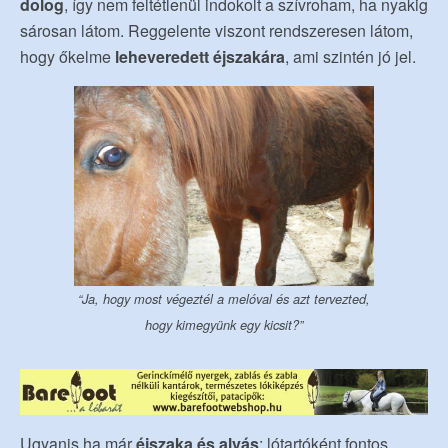
dolog
, így nem feltétlenül indokolt a szívroham, ha nyakig
sárosan látom. Reggelente viszont rendszeresen látom,
hogy őkelme
leheveredett éjszakára
, ami szintén jó jel.
“Ja, hogy most végeztél a melóval és azt tervezted,
hogy kimegyünk egy kicsit?”
Ugyanis ha már
éjszaka és alvás
: lótartóként fontos