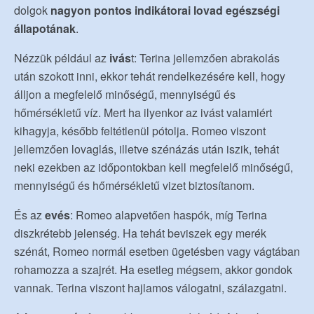
dolgok
nagyon pontos indikátorai lovad egészségi
állapotának
.
Nézzük például az
ivás
t: Terina jellemzően abrakolás
után szokott inni, ekkor tehát rendelkezésére kell, hogy
álljon a megfelelő minőségű, mennyiségű és
hőmérsékletű víz. Mert ha ilyenkor az ivást valamiért
kihagyja, később feltétlenül pótolja. Romeo viszont
jellemzően lovaglás, illetve szénázás után iszik, tehát
neki ezekben az időpontokban kell megfelelő minőségű,
mennyiségű és hőmérsékletű vizet biztosítanom.
És az
evés
: Romeo alapvetően haspók, míg Terina
diszkrétebb jelenség. Ha tehát beviszek egy merék
szénát, Romeo normál esetben ügetésben vagy vágtában
rohamozza a szajrét. Ha esetleg mégsem, akkor gondok
vannak. Terina viszont hajlamos válogatni, szálazgatni.