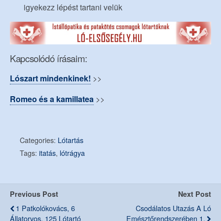
igyekezz lépést tartani velük
Kapcsolódó írásaim:
Lószart mindenkinek!
>>
Romeo és a kamillatea
>>
Categories:
Lótartás
Tags:
itatás
,
lótrágya
Previous Post
Next Post
1 Patkolókovács, 6
Csodálatos Utazás A Ló
Állatorvos, 125 Lótartó
Emésztőrendszerében 1.