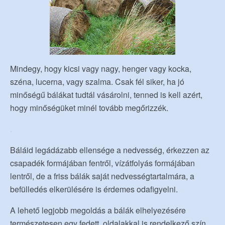
Mindegy, hogy kicsi vagy nagy, henger vagy kocka,
széna, lucerna, vagy szalma. Csak fél siker, ha jó
minőségű bálákat tudtál vásárolni, tenned is kell azért,
hogy minőségüket minél tovább megőrizzék.
.
Báláid legádázabb ellensége a nedvesség, érkezzen az
csapadék formájában fentről, vízátfolyás formájában
lentről, de a friss bálák saját nedvességtartalmára, a
befülledés elkerülésére is érdemes odafigyelni.
A lehető legjobb megoldás a bálák elhelyezésére
természetesen egy fedett, oldalakkal is rendelkező szín,