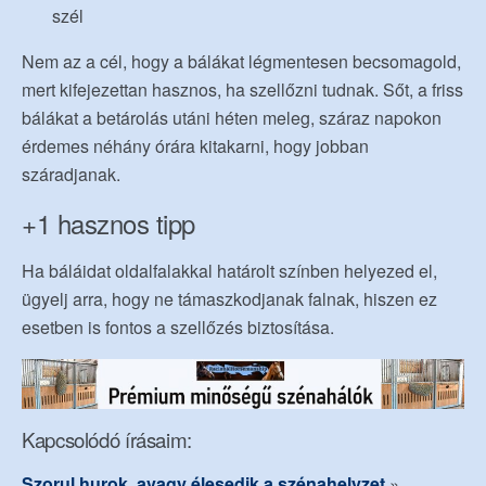
szél
Nem az a cél, hogy a bálákat légmentesen becsomagold,
mert kifejezettan hasznos, ha szellőzni tudnak. Sőt, a friss
bálákat a betárolás utáni héten meleg, száraz napokon
érdemes néhány órára kitakarni, hogy jobban
száradjanak.
+1 hasznos tipp
Ha báláidat oldalfalakkal határolt színben helyezed el,
ügyelj arra, hogy ne támaszkodjanak falnak, hiszen ez
esetben is fontos a szellőzés biztosítása.
Kapcsolódó írásaim:
Szorul hurok, avagy élesedik a szénahelyzet
»