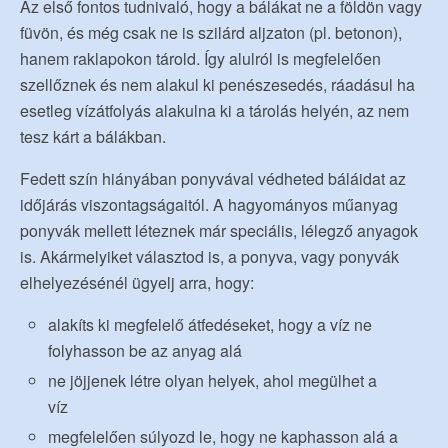
Az első fontos tudnivaló, hogy a bálákat ne a földön vagy
füvön, és még csak ne is szilárd aljzaton (pl. betonon),
hanem raklapokon tárold. Így alulról is megfelelően
szellőznek és nem alakul ki penészesedés, ráadásul ha
esetleg vízátfolyás alakulna ki a tárolás helyén, az nem
tesz kárt a bálákban.
Fedett szín hiányában ponyvával védheted báláidat az
időjárás viszontagságaitól. A hagyományos műanyag
ponyvák mellett léteznek már speciális, lélegző anyagok
is. Akármelyiket választod is, a ponyva, vagy ponyvák
elhelyezésénél ügyelj arra, hogy:
alakíts ki megfelelő átfedéseket, hogy a víz ne
folyhasson be az anyag alá
ne jöjjenek létre olyan helyek, ahol megülhet a
víz
megfelelően súlyozd le, hogy ne kaphasson alá a