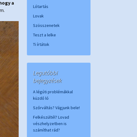
hogy a
Lótartás
em.
Lovak
Szösszenetek
Teszt a lelke
Ti írtátok
Legutóbbi
bejegyzések
A légúti problémákkal
küzdő ló
Szőrváltás? Vágjunk bele!
Felkészültél? Lovad
vészhelyzetben is
számíthat rád?