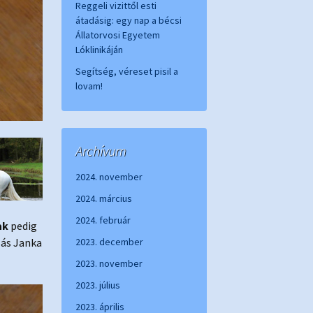
Reggeli vizittől esti
átadásig: egy nap a bécsi
Állatorvosi Egyetem
Lóklinikáján
Segítség, véreset pisil a
lovam!
Archívum
2024. november
2024. március
2024. február
ak
pedig
sás Janka
2023. december
2023. november
2023. július
2023. április