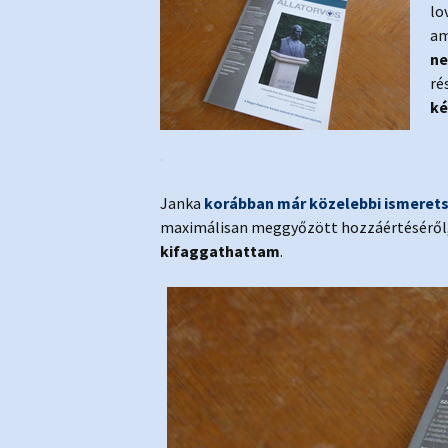
lo
am
ne
ré
ké
.
Janka
korábban már közelebbi ismeret
maximálisan meggyőzött hozzáértéséről, í
kifaggathattam
.