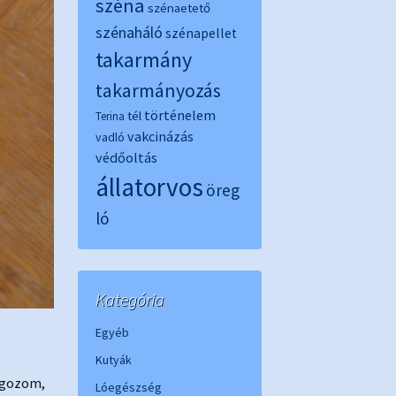
széna
szénaetető
szénaháló
szénapellet
takarmány
takarmányozás
történelem
tél
Terina
vakcinázás
vadló
védőoltás
állatorvos
öreg
ló
Kategória
Egyéb
Kutyák
olgozom,
Lóegészség