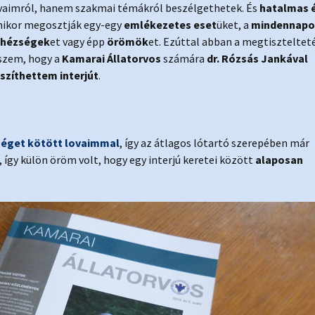
vaimról, hanem szakmai témákról beszélgethetek. És
hatalmas 
ikor megosztják egy-egy
emlékezetes eset
üket, a
mindennapo
hézségek
et vagy épp
örömök
et. Ezúttal abban a megtiszteltet
szem, hogy a
Kamarai Állatorvos
számára
dr. Rózsás Jankával
szíthettem interjút
.
séget kötött lovaimmal
, így az átlagos lótartó szerepében már
gy külön öröm volt, hogy egy interjú keretei között
alaposan