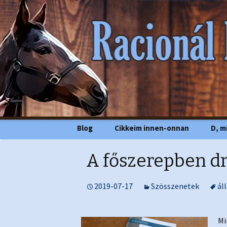
Racionál
Megszakítás
Blog
Cikkeim innen-onnan
D, m
A főszerepben dr
2019-07-17
Szösszenetek
ál
Mi