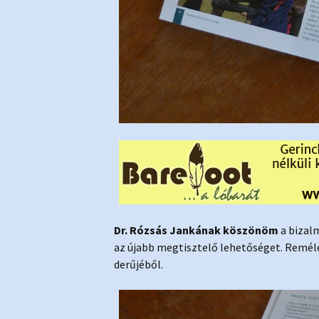
Dr. Rózsás Jankának
köszönöm
a bizal
az újabb megtisztelő lehetőséget. Reméle
derűjéből.