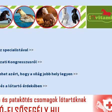
z specialistával
>>
szati Kongresszusról
>>
het azért, hogy a világ jobb hely legyen
>>
ó és a lótartó érdekében
>>