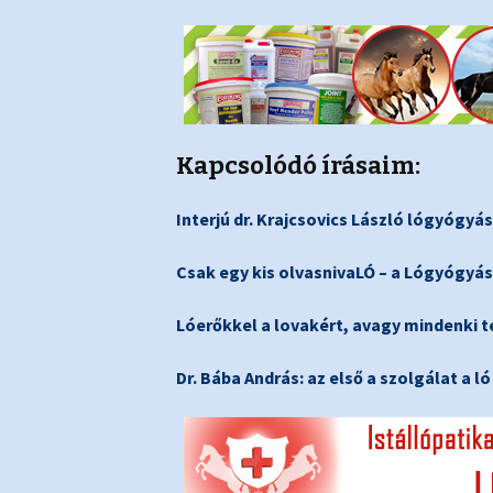
Kapcsolódó írásaim:
Interjú dr. Krajcsovics László lógyógyás
Csak egy kis olvasnivaLÓ – a Lógyógyá
Lóerőkkel a lovakért, avagy mindenki te
Dr. Bába András: az első a szolgálat a l