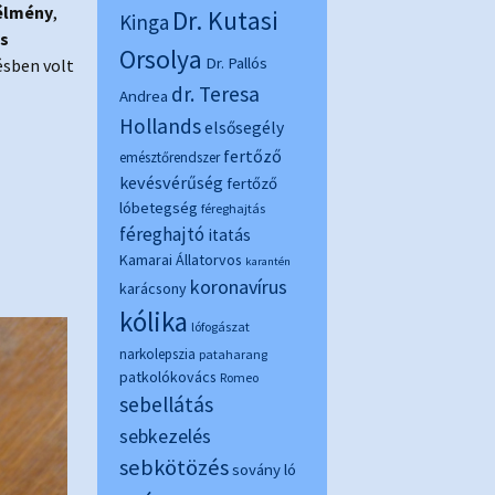
élmény
,
Dr. Kutasi
Kinga
s
Orsolya
Dr. Pallós
ésben volt
dr. Teresa
Andrea
Hollands
elsősegély
fertőző
emésztőrendszer
kevésvérűség
fertőző
lóbetegség
féreghajtás
féreghajtó
itatás
Kamarai Állatorvos
karantén
koronavírus
karácsony
kólika
lófogászat
narkolepszia
pataharang
patkolókovács
Romeo
sebellátás
sebkezelés
sebkötözés
sovány ló