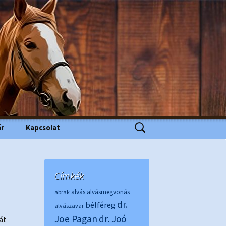
Keresés:
ár
Kapcsolat
Címkék
alvás
alvásmegvonás
abrak
dr.
bélféreg
alvászavar
Joe Pagan
dr. Joó
át