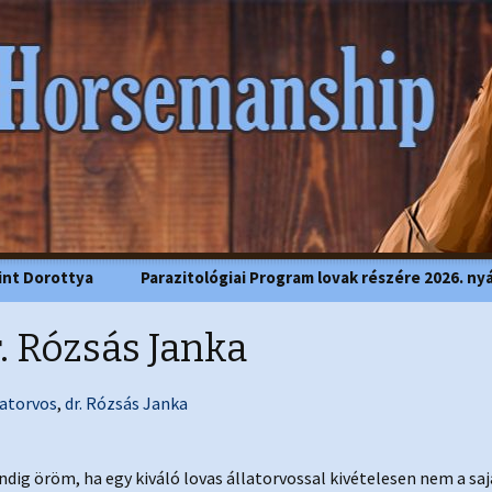
Horsemanship
int Dorottya
Parazitológiai Program lovak részére 2026. ny
. Rózsás Janka
latorvos
,
dr. Rózsás Janka
ndig öröm, ha egy kiváló lovas állatorvossal kivételesen nem a saj