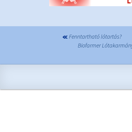
Fenntartható lótartás?
Biofarmer Lótakarmány
Bejegyzések navigációja