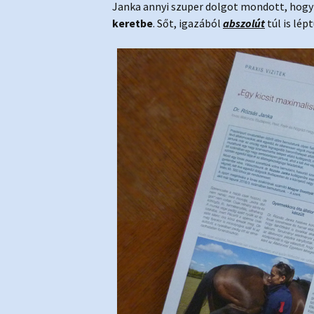
Janka annyi szuper dolgot mondott, hog
keretbe
. Sőt, igazából
abszolút
túl is lép