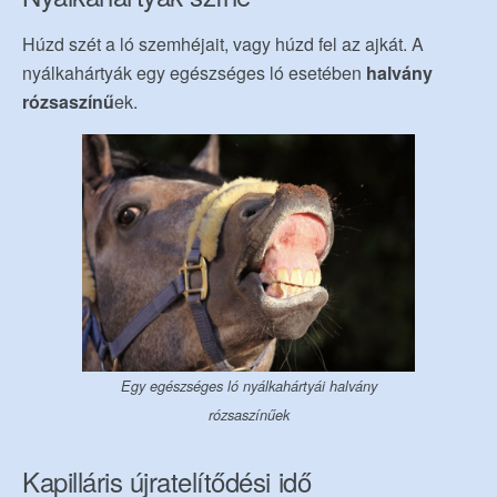
Húzd szét a ló szemhéjait, vagy húzd fel az ajkát. A
nyálkahártyák egy egészséges ló esetében
halvány
rózsaszínű
ek.
Egy egészséges ló nyálkahártyái halvány
rózsaszínűek
Kapilláris újratelítődési idő