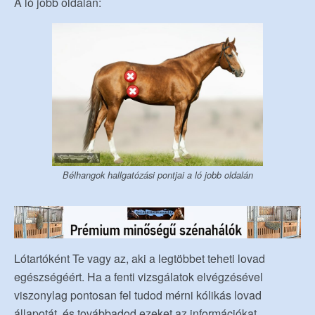
A ló jobb oldalán:
Bélhangok hallgatózási pontjai a ló jobb oldalán
Lótartóként Te vagy az, aki a legtöbbet teheti lovad
egészségéért. Ha a fenti vizsgálatok elvégzésével
viszonylag pontosan fel tudod mérni kólikás lovad
állapotát, és továbbadod ezeket az információkat