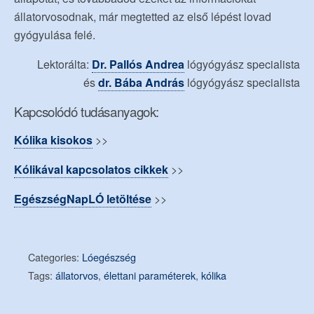
állatorvosodnak, már megtetted az első lépést lovad
gyógyulása felé.
Lektorálta:
Dr. Pallós Andrea
lógyógyász specialista
és
dr. Bába András
lógyógyász specialista
Kapcsolódó tudásanyagok:
Kólika kisokos
>>
Kólikával kapcsolatos cikkek
>>
EgészségNapLÓ letöltése
>>
Categories:
Lóegészség
Tags:
állatorvos
,
élettani paraméterek
,
kólika