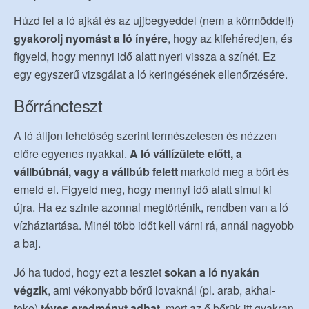
Húzd fel a ló ajkát és az ujjbegyeddel (nem a körmöddel!)
gyakorolj nyomást a ló ínyére
, hogy az kifehéredjen, és
figyeld, hogy mennyi idő alatt nyeri vissza a színét. Ez
egy egyszerű vizsgálat a ló keringésének ellenőrzésére.
Bőrráncteszt
A ló álljon lehetőség szerint természetesen és nézzen
előre egyenes nyakkal.
A ló vállízülete előtt, a
vállbúbnál, vagy a vállbúb felett
markold meg a bőrt és
emeld el. Figyeld meg, hogy mennyi idő alatt simul ki
újra. Ha ez szinte azonnal megtörténik, rendben van a ló
vízháztartása. Minél több időt kell várni rá, annál nagyobb
a baj.
Jó ha tudod, hogy ezt a tesztet
sokan a ló nyakán
végzik
, ami vékonyabb bőrű lovaknál (pl. arab, akhal-
teke)
téves eredményt adhat
, mert az ő bőrük itt gyakran