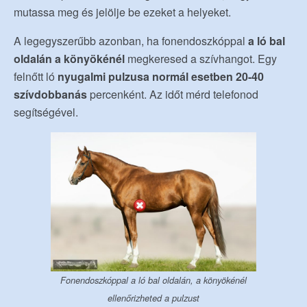
mutassa meg és jelölje be ezeket a helyeket.
A legegyszerűbb azonban, ha fonendoszkóppal
a ló bal
oldalán a könyökénél
megkeresed a szívhangot. Egy
felnőtt ló
nyugalmi pulzusa normál esetben 20-40
szívdobbanás
percenként. Az időt mérd telefonod
segítségével.
Fonendoszkóppal a ló bal oldalán, a könyökénél
ellenőrizheted a pulzust