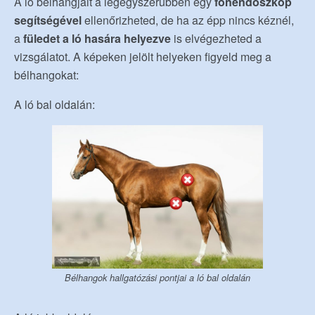
A ló bélhangjait a legegyszerűbben egy
fonendoszkóp
segítségével
ellenőrizheted, de ha az épp nincs kéznél,
a
füledet a ló hasára helyezve
is elvégezheted a
vizsgálatot. A képeken jelölt helyeken figyeld meg a
bélhangokat:
A ló bal oldalán:
Bélhangok hallgatózási pontjai a ló bal oldalán