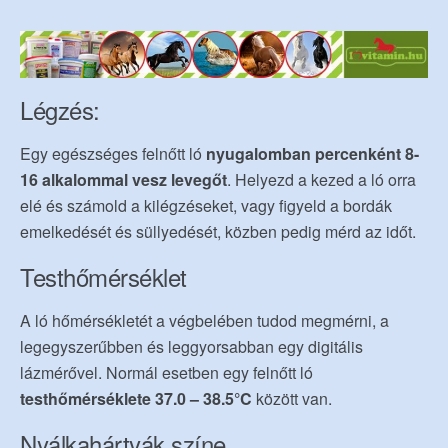
Légzés:
Egy egészséges felnőtt ló
nyugalomban percenként 8-
16 alkalommal vesz levegőt
. Helyezd a kezed a ló orra
elé és számold a kilégzéseket, vagy figyeld a bordák
emelkedését és süllyedését, közben pedig mérd az időt.
Testhőmérséklet
A ló hőmérsékletét a végbelében tudod megmérni, a
legegyszerűbben és leggyorsabban egy digitális
lázmérővel. Normál esetben egy felnőtt ló
testhőmérséklete 37.0 – 38.5°C
között van.
Nyálkahártyák színe