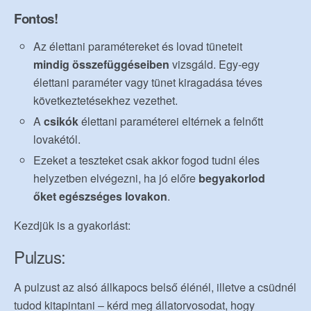
Fontos!
Az élettani paramétereket és lovad tüneteit
mindig összefüggéseiben
vizsgáld. Egy-egy
élettani paraméter vagy tünet kiragadása téves
következtetésekhez vezethet.
A
csikók
élettani paraméterei eltérnek a felnőtt
lovakétól.
Ezeket a teszteket csak akkor fogod tudni éles
helyzetben elvégezni, ha jó előre
begyakorlod
őket egészséges lovakon
.
Kezdjük is a gyakorlást:
Pulzus:
A pulzust az alsó állkapocs belső élénél, illetve a csüdnél
tudod kitapintani – kérd meg állatorvosodat, hogy