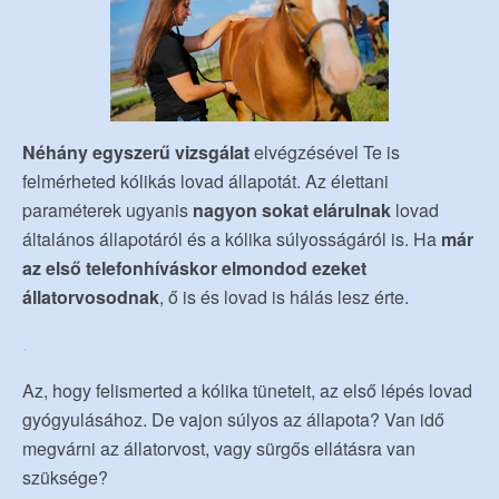
Néhány egyszerű vizsgálat
elvégzésével Te is
felmérheted kólikás lovad állapotát. Az élettani
paraméterek ugyanis
nagyon sokat elárulnak
lovad
általános állapotáról és a kólika súlyosságáról is. Ha
már
az első telefonhíváskor elmondod ezeket
állatorvosodnak
, ő is és lovad is hálás lesz érte.
.
Az, hogy felismerted a kólika tüneteit, az első lépés lovad
gyógyulásához. De vajon súlyos az állapota? Van idő
megvárni az állatorvost, vagy sürgős ellátásra van
szüksége?