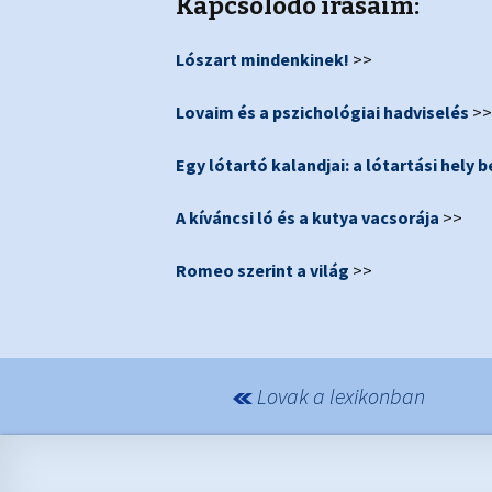
Kapcsolódó írásaim:
Lószart mindenkinek!
>>
Lovaim és a pszichológiai hadviselés
>>
Egy lótartó kalandjai: a lótartási hely 
A kíváncsi ló és a kutya vacsorája
>>
Romeo szerint a világ
>>
Lovak a lexikonban
Bejegyzések navigációja