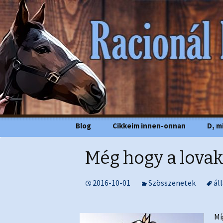
Racionál
Megszakítás
Blog
Cikkeim innen-onnan
D, m
Még hogy a lova
2016-10-01
Szösszenetek
ál
Mí