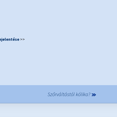
bejelentése
>>
Szőrváltástól kólika?