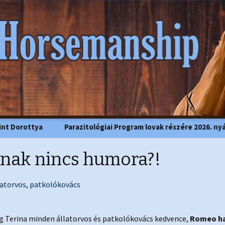
Horsemanship
int Dorottya
Parazitológiai Program lovak részére 2026. ny
knak nincs humora?!
latorvos
,
patkolókovács
g Terina minden állatorvos és patkolókovács kedvence,
Romeo ha