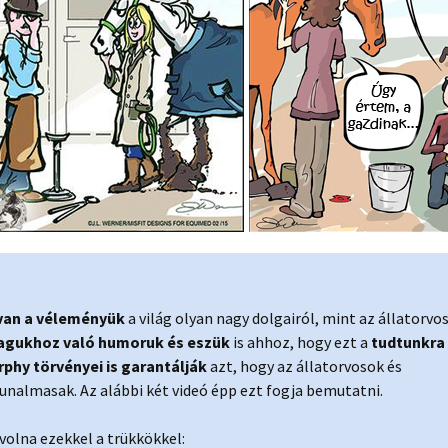
van a véleményük
a világ olyan nagy dolgairól, mint az állatorvos
gukhoz való humoruk és eszük
is ahhoz, hogy ezt a
tudtunkra
phy törvényei is garantálják
azt, hogy az állatorvosok és
unalmasak. Az alábbi két videó épp ezt fogja bemutatni.
 volna ezekkel a trükkökkel: