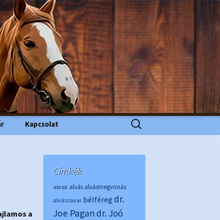
Keresés:
ár
Kapcsolat
Címkék
alvás
alvásmegvonás
abrak
dr.
bélféreg
alvászavar
Joe Pagan
dr. Joó
jlamos a