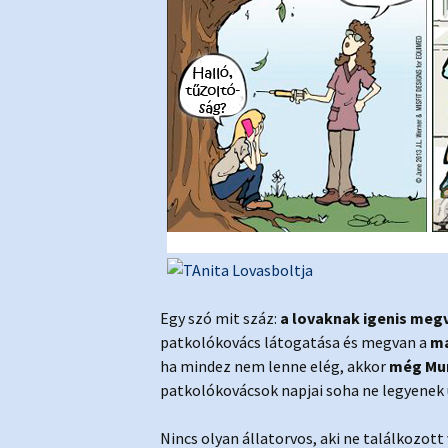
Egy szó mit száz:
a lovaknak igenis meg
patkolókovács látogatása és megvan a
ma
ha mindez nem lenne elég, akkor
még Mur
patkolókovácsok napjai soha ne legyenek 
Nincs olyan állatorvos, aki ne találkozott