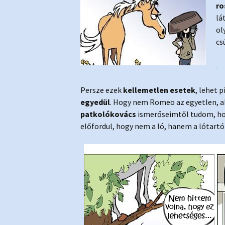
ro
lá
ol
cs
.
Persze ezek
kellemetlen esetek
, lehet 
egyedül
. Hogy nem Romeo az egyetlen, ak
patkolókovács
ismerőseimtől tudom, h
előfordul, hogy nem a ló, hanem a lótart