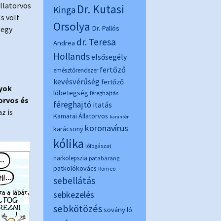
állatorvos
Dr. Kutasi
Kinga
s volt
Orsolya
Dr. Pallós
 egy
dr. Teresa
Andrea
Hollands
elsősegély
fertőző
emésztőrendszer
kevésvérűség
fertőző
yok
lóbetegség
féreghajtás
orvos és
féreghajtó
itatás
az is
Kamarai Állatorvos
karantén
koronavírus
karácsony
kólika
lófogászat
narkolepszia
pataharang
patkolókovács
Romeo
sebellátás
sebkezelés
sebkötözés
sovány ló