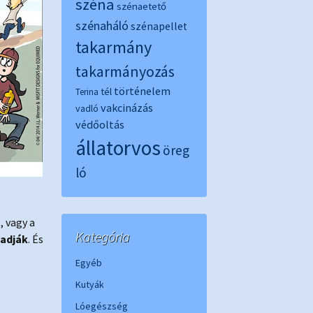
széna
szénaetető
szénaháló
szénapellet
takarmány
takarmányozás
történelem
tél
Terina
vakcinázás
vadló
védőoltás
állatorvos
öreg
ló
, vagy a
Kategória
 adják
. És
Egyéb
Kutyák
Lóegészség