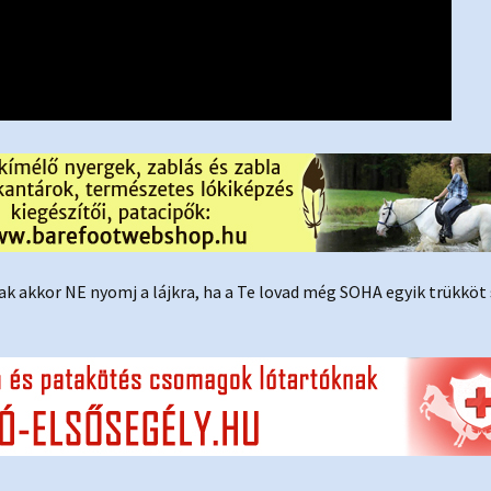
ak akkor NE nyomj a lájkra, ha a Te lovad még SOHA egyik trükköt