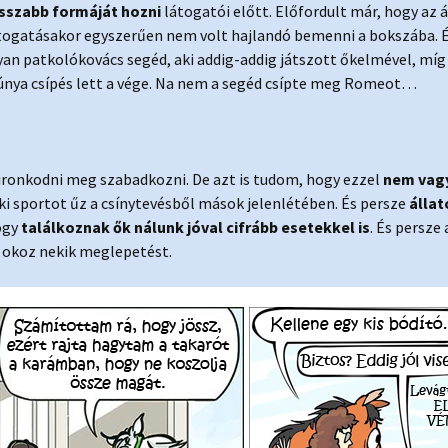
sszabb formáját hozni
látogatói előtt. Előfordult már, hogy az 
togatásakor egyszerűen nem volt hajlandó bemenni a bokszába. É
yan patkolókovács segéd, aki addig-addig játszott őkelmével, míg
únya csípés lett a vége. Na nem a segéd csípte meg Romeot…
pironkodni meg szabadkozni. De azt is tudom, hogy ezzel
nem vag
i sportot űz a csínytevésből mások jelenlétében. És persze
állat
ogy
találkoznak ők nálunk jóval cifrább esetekkel is
. És persze 
ó okoz nekik meglepetést.