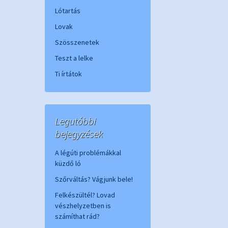
Lótartás
Lovak
Szösszenetek
Teszt a lelke
Ti írtátok
Legutóbbi
bejegyzések
A légúti problémákkal
küzdő ló
Szőrváltás? Vágjunk bele!
Felkészültél? Lovad
vészhelyzetben is
számíthat rád?