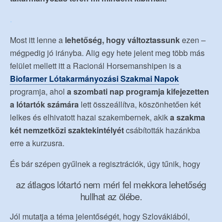
.
Most itt lenne a
lehetőség, hogy változtassunk
ezen –
mégpedig jó irányba. Alig egy hete jelent meg több más
felület mellett itt a Racionál Horsemanshipen is a
Biofarmer Lótakarmányozási Szakmai Napok
programja, ahol
a szombati nap programja kifejezetten
a lótartók számára
lett összeállítva, köszönhetően két
lelkes és elhivatott hazai szakembernek, akik
a szakma
két nemzetközi szaktekintélyét
csábították hazánkba
erre a kurzusra.
És bár szépen gyűlnek a regisztrációk, úgy tűnik, hogy
az átlagos lótartó nem méri fel mekkora lehetőség
hullhat az ölébe.
Jól mutatja a téma jelentőségét, hogy Szlovákiából,