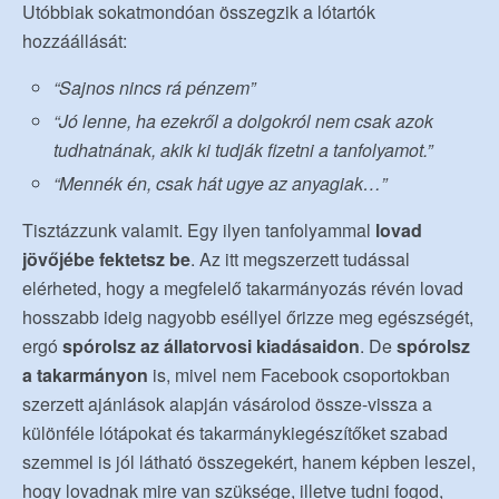
Utóbbiak sokatmondóan összegzik a lótartók
hozzáállását:
“Sajnos nincs rá pénzem”
“Jó lenne, ha ezekről a dolgokról nem csak azok
tudhatnának, akik ki tudják fizetni a tanfolyamot.”
“Mennék én, csak hát ugye az anyagiak…”
Tisztázzunk valamit. Egy ilyen tanfolyammal
lovad
jövőjébe fektetsz be
. Az itt megszerzett tudással
elérheted, hogy a megfelelő takarmányozás révén lovad
hosszabb ideig nagyobb eséllyel őrizze meg egészségét,
ergó
spórolsz az állatorvosi kiadásaidon
. De
spórolsz
a takarmányon
is, mivel nem Facebook csoportokban
szerzett ajánlások alapján vásárolod össze-vissza a
különféle lótápokat és takarmánykiegészítőket szabad
szemmel is jól látható összegekért, hanem képben leszel,
hogy lovadnak mire van szüksége, illetve tudni fogod,