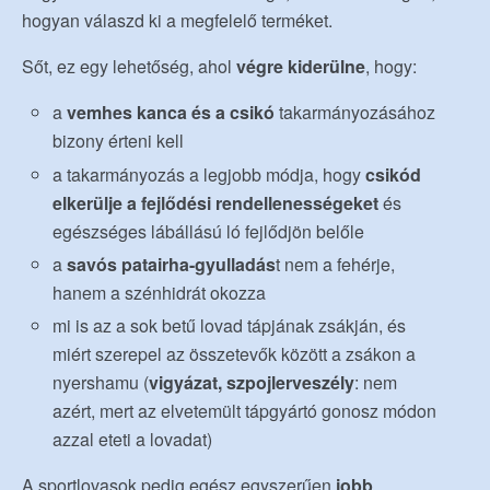
hogyan válaszd ki a megfelelő terméket.
Sőt, ez egy lehetőség, ahol
végre kiderülne
, hogy:
a
vemhes kanca és a csikó
takarmányozásához
bizony érteni kell
a takarmányozás a legjobb módja, hogy
csikód
elkerülje a fejlődési rendellenességeket
és
egészséges lábállású ló fejlődjön belőle
a
savós patairha-gyulladás
t nem a fehérje,
hanem a szénhidrát okozza
mi is az a sok betű lovad tápjának zsákján, és
miért szerepel az összetevők között a zsákon a
nyershamu (
vigyázat, szpojlerveszély
: nem
azért, mert az elvetemült tápgyártó gonosz módon
azzal eteti a lovadat)
A sportlovasok pedig egész egyszerűen
jobb