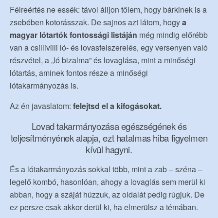
Félreértés ne essék: távol álljon tőlem, hogy bárkinek is a
zsebében kotorásszak. De sajnos azt látom, hogy
a
magyar lótartók fontossági listáján
még mindig előrébb
van a csillivilli ló- és lovasfelszerelés, egy versenyen való
részvétel, a „ló bizalma” és lovaglása, mint a minőségi
lótartás, aminek fontos része a minőségi
lótakarmányozás is.
Az én javaslatom:
felejtsd el a kifogásokat.
Lovad takarmányozása egészségének és
teljesítményének alapja, ezt hatalmas hiba figyelmen
kívül hagyni.
És a lótakarmányozás sokkal több, mint a zab – széna –
legelő kombó, hasonlóan, ahogy a lovaglás sem merül ki
abban, hogy a száját húzzuk, az oldalát pedig rúgjuk. De
ez persze csak akkor derül ki, ha elmerülsz a témában.