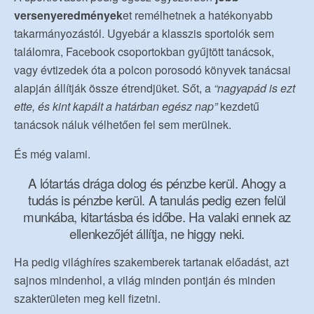
versenyeredmények
et remélhetnek a hatékonyabb
takarmányozástól. Ugyebár a klasszis sportolók sem
találomra, Facebook csoportokban gyűjtött tanácsok,
vagy évtizedek óta a polcon porosodó könyvek tanácsai
alapján állítják össze étrendjüket. Sőt, a
“nagyapád is ezt
ette, és kint kapált a határban egész nap”
kezdetű
tanácsok náluk vélhetően fel sem merülnek.
És még valami.
A lótartás drága dolog és pénzbe kerül. Ahogy a
tudás is pénzbe kerül. A tanulás pedig ezen felül
munkába, kitartásba és időbe. Ha valaki ennek az
ellenkezőjét állítja, ne higgy neki.
Ha pedig világhíres szakemberek tartanak előadást, azt
sajnos mindenhol, a világ minden pontján és minden
szakterületen meg kell fizetni.