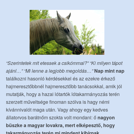
“Szerintetek mit etessek a csikómmal?” “Ki milyen tápot
ajánl…” “Mi lenne a legjobb megoldás…”
Nap mint nap
találkozni hasonló kérdésekkel és az ezekre érkező
hajmeresztőbbnél hajmeresztőbb tanácsokkal, amik jól
mutatják, hogy a hazai lótartók lótakarmányozás terén
szerzett műveltsége finoman szólva is hagy némi
kívánnivalót maga után. Vagy ahogy egy kedves
állatorvos barátnőm szokta volt mondani: ő
nagyon
büszke a magyar lovakra, mert elképesztő, hogy
takarmányozás terén mi mindent kibírnak.